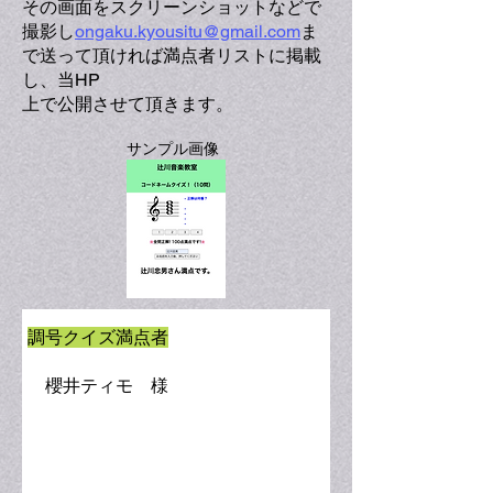
その画面をスクリーンショットなどで
撮影し
ongaku.kyousitu@gmail.com
ま
で送って頂ければ満点者リストに掲載
し、当HP
​上で公開させて頂きます。
​サンプル画像
調号クイズ満点者
櫻井ティモ 様